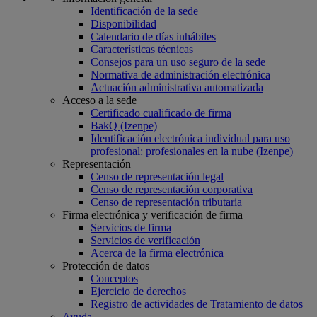
Identificación de la sede
Disponibilidad
Calendario de días inhábiles
Características técnicas
Consejos para un uso seguro de la sede
Normativa de administración electrónica
Actuación administrativa automatizada
Acceso a la sede
Certificado cualificado de firma
BakQ (Izenpe)
Identificación electrónica individual para uso
profesional: profesionales en la nube (Izenpe)
Representación
Censo de representación legal
Censo de representación corporativa
Censo de representación tributaria
Firma electrónica y verificación de firma
Servicios de firma
Servicios de verificación
Acerca de la firma electrónica
Protección de datos
Conceptos
Ejercicio de derechos
Registro de actividades de Tratamiento de datos
Ayuda