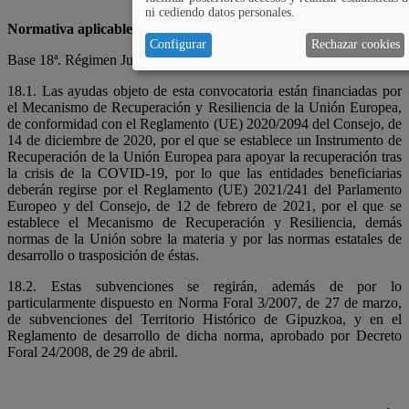
ni cediendo datos personales.
Normativa aplicable
Configurar
Rechazar cookies
Base 18ª. Régimen Jurídico.
18.1.
Las ayudas objeto de esta convocatoria están financiadas por
el Mecanismo de Recuperación y Resiliencia de la Unión Europea,
de conformidad con el Reglamento (UE) 2020/2094 del Consejo, de
14 de diciembre de 2020, por el que se establece un Instrumento de
Recuperación de la Unión Europea para apoyar la recuperación tras
la crisis de la COVID-19, por lo que las entidades beneficiarias
deberán regirse por el Reglamento (UE) 2021/241 del Parlamento
Europeo y del Consejo, de 12 de febrero de 2021, por el que se
establece el Mecanismo de Recuperación y Resiliencia, demás
normas de la Unión sobre la materia y por las normas estatales de
desarrollo o trasposición de éstas.
18.2. Estas subvenciones se regirán, además de por lo
particularmente dispuesto en
Norma Foral 3/2007, de 27 de marzo,
de subvenciones del Territorio Histórico de Gipuzkoa, y en el
Reglamento de desarrollo de dicha norma, aprobado por Decreto
Foral 24/2008, de 29 de abril.