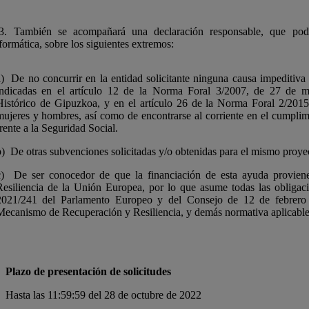
.3. También se acompañará una declaración responsable, que podr
formática, sobre los siguientes extremos:
a) De no concurrir en la entidad solicitante ninguna causa impeditiva 
indicadas en el artículo 12 de la Norma Foral 3/2007, de 27 de ma
Histórico de Gipuzkoa, y en el artículo 26 de la Norma Foral 2/2015
mujeres y hombres, así como de encontrarse al corriente en el cumplimi
rente a la Seguridad Social.
b) De otras subvenciones solicitadas y/o obtenidas para el mismo proye
c) De ser conocedor de que la financiación de esta ayuda provie
Resiliencia de la Unión Europea, por lo que asume todas las obliga
2021/241 del Parlamento Europeo y del Consejo de 12 de febrero 
Mecanismo de Recuperación y Resiliencia, y demás normativa aplicable 
Plazo de presentación de solicitudes
Hasta las 11:59:59 del 28 de octubre de 2022