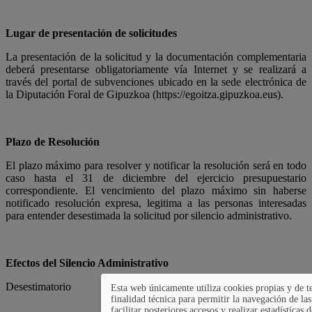
Lugar de presentación de solicitudes
La presentación de la solicitud y la documentación complementaria
deberá presentarse obligatoriamente vía Internet y se realizará a
través del portal de subvenciones ubicado en la sede electrónica de
la Diputación Foral de Gipuzkoa (https://egoi­tza.gipuzkoa.eus).
Plazo de Resolución
El plazo máximo para resolver y notificar la resolución será en todo
caso hasta el 31 de diciembre del ejercicio presupuestario
correspondiente. El vencimiento del plazo máximo sin haberse
notificado resolución expresa, legitima a las personas interesadas
para entender desestimada la solicitud por silencio administrativo.
Efectos del Silencio Administrativo
Desestimatorio
Esta web únicamente utiliza cookies propias y de t
finalidad técnica para permitir la navegación de las
facilitar posteriores accesos y realizar estadísticas