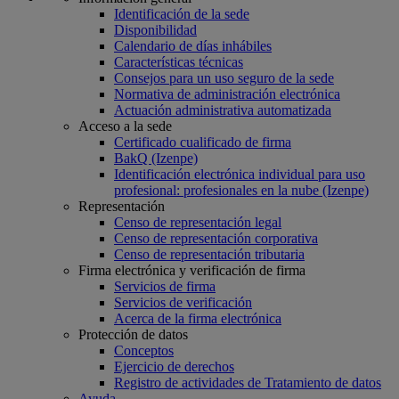
Identificación de la sede
Disponibilidad
Calendario de días inhábiles
Características técnicas
Consejos para un uso seguro de la sede
Normativa de administración electrónica
Actuación administrativa automatizada
Acceso a la sede
Certificado cualificado de firma
BakQ (Izenpe)
Identificación electrónica individual para uso
profesional: profesionales en la nube (Izenpe)
Representación
Censo de representación legal
Censo de representación corporativa
Censo de representación tributaria
Firma electrónica y verificación de firma
Servicios de firma
Servicios de verificación
Acerca de la firma electrónica
Protección de datos
Conceptos
Ejercicio de derechos
Registro de actividades de Tratamiento de datos
Ayuda