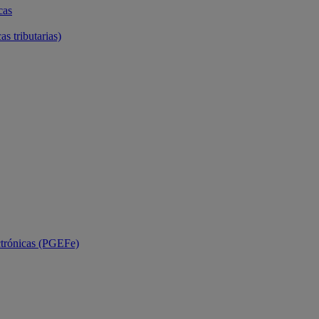
cas
as tributarias)
ctrónicas (PGEFe)