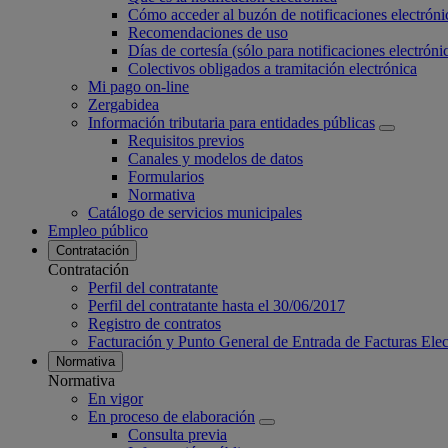
Cómo acceder al buzón de notificaciones electróni
Recomendaciones de uso
Días de cortesía (sólo para notificaciones electrónic
Colectivos obligados a tramitación electrónica
Mi pago on-line
Zergabidea
Información tributaria para entidades públicas
Requisitos previos
Canales y modelos de datos
Formularios
Normativa
Catálogo de servicios municipales
Empleo público
Contratación
Contratación
Perfil del contratante
Perfil del contratante hasta el 30/06/2017
Registro de contratos
Facturación y Punto General de Entrada de Facturas Ele
Normativa
Normativa
En vigor
En proceso de elaboración
Consulta previa