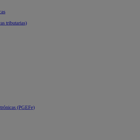
cas
as tributarias)
ctrónicas (PGEFe)