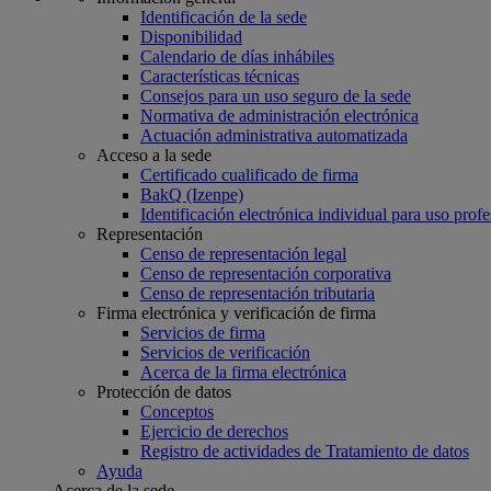
Identificación de la sede
Disponibilidad
Calendario de días inhábiles
Características técnicas
Consejos para un uso seguro de la sede
Normativa de administración electrónica
Actuación administrativa automatizada
Acceso a la sede
Certificado cualificado de firma
BakQ (Izenpe)
Identificación electrónica individual para uso profe
Representación
Censo de representación legal
Censo de representación corporativa
Censo de representación tributaria
Firma electrónica y verificación de firma
Servicios de firma
Servicios de verificación
Acerca de la firma electrónica
Protección de datos
Conceptos
Ejercicio de derechos
Registro de actividades de Tratamiento de datos
Ayuda
Acerca de la sede