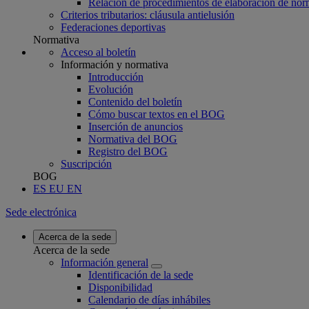
Relación de procedimientos de elaboración de nor
Criterios tributarios: cláusula antielusión
Federaciones deportivas
Normativa
Acceso al boletín
Información y normativa
Introducción
Evolución
Contenido del boletín
Cómo buscar textos en el BOG
Inserción de anuncios
Normativa del BOG
Registro del BOG
Suscripción
BOG
ES
EU
EN
Sede electrónica
Acerca de la sede
Acerca de la sede
Información general
Identificación de la sede
Disponibilidad
Calendario de días inhábiles