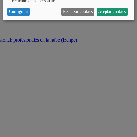
ni cediendo datos personales.
Configurar
Rechazar cookies
Aceptar cookies
sional: profesionales en la nube (Izenpe)