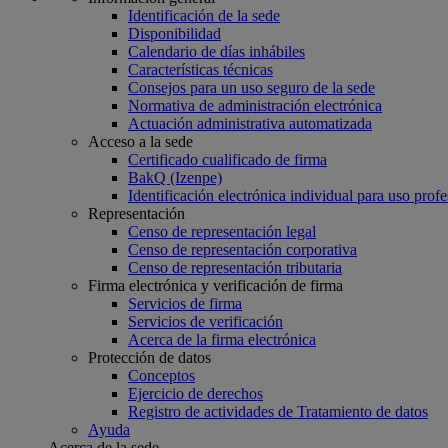
Identificación de la sede
Disponibilidad
Calendario de días inhábiles
Características técnicas
Consejos para un uso seguro de la sede
Normativa de administración electrónica
Actuación administrativa automatizada
Acceso a la sede
Certificado cualificado de firma
BakQ (Izenpe)
Identificación electrónica individual para uso profe
Representación
Censo de representación legal
Censo de representación corporativa
Censo de representación tributaria
Firma electrónica y verificación de firma
Servicios de firma
Servicios de verificación
Acerca de la firma electrónica
Protección de datos
Conceptos
Ejercicio de derechos
Registro de actividades de Tratamiento de datos
Ayuda
Acerca de la sede