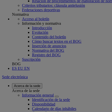
Relación de procedimientos de elaboración de nor
Criterios tributarios: cláusula antielusión
Federaciones deportivas
Normativa
Acceso al boletín
Información y normativa
Introducción
Evolución
Contenido del boletín
Cómo buscar textos en el BOG
Inserción de anuncios
Normativa del BOG
Registro del BOG
Suscripción
BOG
ES
EU
EN
Sede electrónica
Acerca de la sede
Acerca de la sede
Información general
Identificación de la sede
Disponibilidad
Calendario de días inhábiles