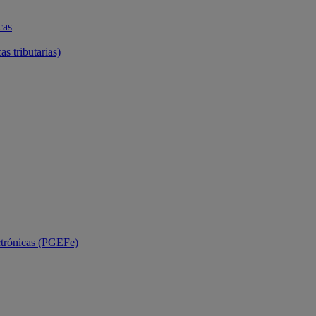
cas
as tributarias)
ctrónicas (PGEFe)