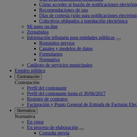
Cómo acceder al buzón de notificaciones electróni
Recomendaciones de uso
Días de cortesía (sólo para notificaciones electrónic
Colectivos obligados a tramitación electrónica
Mi pago on-line
Zergabidea
Información tributaria para entidades públicas
Requisitos previos
Canales y modelos de datos
Formularios
Normativa
Catálogo de servicios municipales
Empleo público
Contratación
Contratación
Perfil del contratante
Perfil del contratante hasta el 30/06/2017
Registro de contratos
Facturación y Punto General de Entrada de Facturas Ele
Normativa
Normativa
En vigor
En proceso de elaboración
Consulta previa