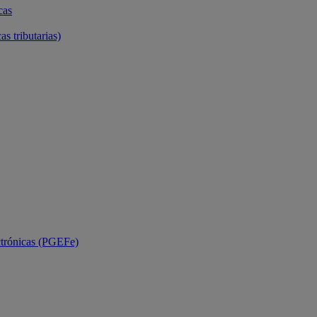
cas
as tributarias)
ctrónicas (PGEFe)