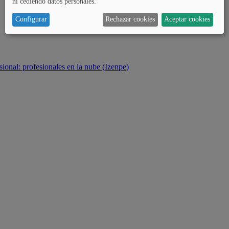
ni cediendo datos personales.
Configurar
Rechazar cookies
Aceptar cookies
sional: profesionales en la nube (Izenpe)