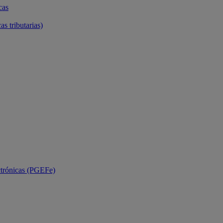
cas
as tributarias)
ctrónicas (PGEFe)