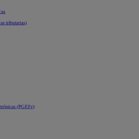
cas
as tributarias)
ctrónicas (PGEFe)