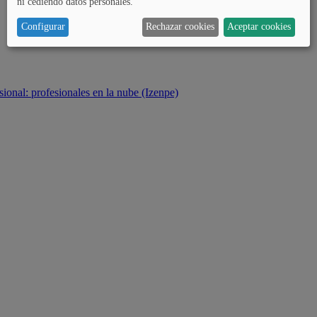
ni cediendo datos personales.
Configurar
Rechazar cookies
Aceptar cookies
sional: profesionales en la nube (Izenpe)