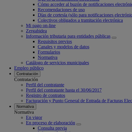
Cómo acceder al buzón de notificaciones electróni
Recomendaciones de uso
Días de cortesía (sólo para notificaciones electrónic
Colectivos obligados a tramitación electrónica
Mi pago on-line
Zergabidea
Información tributaria para entidades públicas
Requisitos previos
Canales y modelos de datos
Formularios
Normativa
Catálogo de servicios municipales
Empleo público
Contratación
Contratación
Perfil del contratante
Perfil del contratante hasta el 30/06/2017
Registro de contratos
Facturación y Punto General de Entrada de Facturas Ele
Normativa
Normativa
En vigor
En proceso de elaboración
Consulta previa