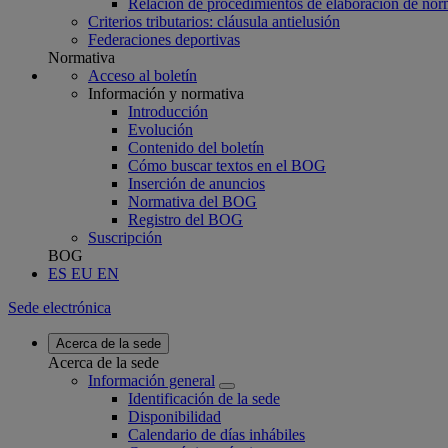
Relación de procedimientos de elaboración de nor
Criterios tributarios: cláusula antielusión
Federaciones deportivas
Normativa
Acceso al boletín
Información y normativa
Introducción
Evolución
Contenido del boletín
Cómo buscar textos en el BOG
Inserción de anuncios
Normativa del BOG
Registro del BOG
Suscripción
BOG
ES
EU
EN
Sede electrónica
Acerca de la sede
Acerca de la sede
Información general
Identificación de la sede
Disponibilidad
Calendario de días inhábiles