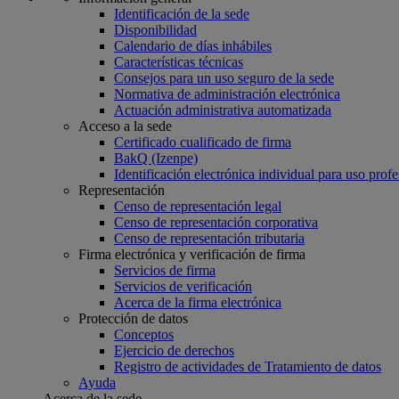
Identificación de la sede
Disponibilidad
Calendario de días inhábiles
Características técnicas
Consejos para un uso seguro de la sede
Normativa de administración electrónica
Actuación administrativa automatizada
Acceso a la sede
Certificado cualificado de firma
BakQ (Izenpe)
Identificación electrónica individual para uso profe
Representación
Censo de representación legal
Censo de representación corporativa
Censo de representación tributaria
Firma electrónica y verificación de firma
Servicios de firma
Servicios de verificación
Acerca de la firma electrónica
Protección de datos
Conceptos
Ejercicio de derechos
Registro de actividades de Tratamiento de datos
Ayuda
Acerca de la sede