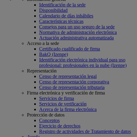
Identificación de la sede
Disponibilidad
Calendario de días inhábiles
Características técnicas
Consejos para un uso seguro de la sede
Normativa de administración electrónica
Actuación administrativa automatizada
Acceso a la sede
Certificado cualificado de firma
BakQ (Izenpe)
Identificación electrónica individual para uso
profesional: profesionales en la nube (Izenpe)
Representación
Censo de representación legal
Censo de representación corporativa
Censo de representación tributaria
Firma electrónica y verificación de firma
Servicios de firma
Servicios de verificación
Acerca de la firma electrónica
Protección de datos
Conceptos
Ejercicio de derechos
Registro de actividades de Tratamiento de datos
Ayuda