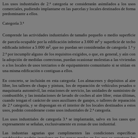
Los usos industriales de 2.ª categoría se considerarán asimilados a los usos
comerciales, pudiendo implantarse en las parcelas y locales destinados de forma
predominante a ellos.
Categoría 3.ª
Comprende las actividades industriales de tamaño pequeño o medio superficie
²
de parcela ocupable por la edificación inferior a 3.600 m
y superficie de techo
²
edificada inferior a 5.000 m
, que no puedan ser consideradas de categoría 1.ª y
2.ª por incumplir alguno de los requisitos exigidos, o que, en general, y aún con
la adopción de medidas correctoras, puedan ocasionar molestias a las viviendas
o a los locales de usos terciarios o de equipamiento comunitario si se sitúan en
una misma edificación o contiguas a ellos.
En concreto, se incluirán en esta categoría: Los almacenes y depósitos al aire
libre, los talleres de chapa y pintura, los de reparación de vehículos pesados o
maquinaria automóvil, las estaciones de servicio, las unidades de suministro de
combustible, y las instalaciones de lavado de coches al aire libre; estas últimas,
cuando tengan el carácter de usos auxiliares de garajes, o talleres de reparación
de 2.ª categoría, y se dispongan en el interior de los locales destinados a estos
usos, podrán considerarse como usos industriales de 2.ª categoría.
Los usos industriales de categoría 3.ª se implantarán, salvo en los casos que
expresamente se señalan, exclusivamente en zonas de uso industrial.
Las industrias agrarias que cumplimenten las condiciones específicas
establecidas podrán instalarse en las zonas rurales en las que se autoricen las