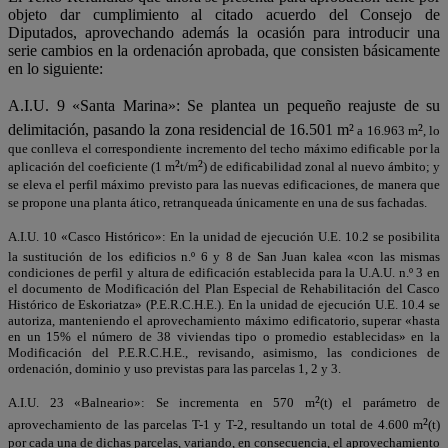
objeto dar cumplimiento al citado acuerdo del Consejo de
Diputados, aprovechando además la ocasión para introducir una
serie cambios en la ordenación aprobada, que consisten básicamente
en lo siguiente:
A.I.U. 9 «Santa Marina»: Se plantea un pequeño reajuste de su
delimitación, pasando la zona residencial de 16.501 m
²
²
a 16.963 m
, lo
que conlleva el correspondiente incremento del techo máximo edificable por la
²
²
aplicación del coeficiente (1 m
t/m
) de edificabilidad zonal al nuevo ámbito; y
se eleva el perfil máximo previsto para las nuevas edificaciones, de manera que
se propone una planta ático, retranqueada únicamente en una de sus fachadas.
A.I.U. 10 «Casco Histórico»: En la unidad de ejecución U.E. 10.2 se posibilita
la sustitución de los edificios n.º 6 y 8 de San Juan kalea «con las mismas
condiciones de perfil y altura de edificación establecida para la U.A.U. n.º 3 en
el documento de Modificación del Plan Especial de Rehabilitación del Casco
Histórico de Eskoriatza» (P.E.R.C.H.E.). En la unidad de ejecución U.E. 10.4 se
autoriza, manteniendo el aprovechamiento máximo edificatorio, superar «hasta
en un 15% el número de 38 viviendas tipo o promedio establecidas» en la
Modificación del P.E.R.C.H.E., revisando, asimismo, las condiciones de
ordenación, dominio y uso previstas para las parcelas 1, 2 y 3.
²
A.I.U. 23 «Balneario»: Se incrementa en 570 m
(t) el parámetro de
²
aprovechamiento de las parcelas T-1 y T-2, resultando un total de 4.600 m
(t)
por cada una de dichas parcelas, variando, en consecuencia, el aprovechamiento