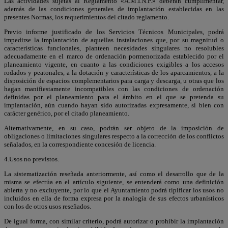
Las actividades sujetas al Reglamento «A.M.I.N.P.» deberán cumplimentar,
además de las condiciones generales de implantación establecidas en las
presentes Normas, los requerimientos del citado reglamento.
Previo informe justificado de los Servicios Técnicos Municipales, podrá
impedirse la implantación de aquellas instalaciones que, por su magnitud o
características funcionales, planteen necesidades singulares no resolubles
adecuadamente en el marco de ordenación pormenorizada establecido por el
planeamiento vigente, en cuanto a las condiciones exigibles a los accesos
rodados y peatonales, a la dotación y características de los aparcamientos, a la
disposición de espacios complementarios para carga y descarga, u otras que los
hagan manifiestamente incompatibles con las condiciones de ordenación
definidas por el planeamiento para el ámbito en el que se pretenda su
implantación, aún cuando hayan sido autorizadas expresamente, si bien con
carácter genérico, por el citado planeamiento.
Alternativamente, en su caso, podrán ser objeto de la imposición de
obligaciones o limitaciones singulares respecto a la corrección de los conflictos
señalados, en la correspondiente concesión de licencia.
4.Usos no previstos.
La sistematización reseñada anteriormente, así como el desarrollo que de la
misma se efectúa en el artículo siguiente, se entenderá como una definición
abierta y no excluyente, por lo que el Ayuntamiento podrá tipificar los usos no
incluidos en ella de forma expresa por la analogía de sus efectos urbanísticos
con los de otros usos reseñados.
De igual forma, con similar criterio, podrá autorizar o prohibir la implantación