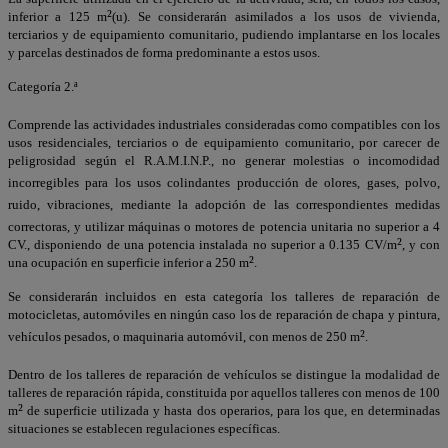
²
inferior a 125 m
(u). Se considerarán asimilados a los usos de vivienda,
terciarios y de equipamiento comunitario, pudiendo implantarse en los locales
y parcelas destinados de forma predominante a estos usos.
Categoría 2.ª
Comprende las actividades industriales consideradas como compatibles con los
usos residenciales, terciarios o de equipamiento comunitario, por carecer de
peligrosidad según el R.A.M.I.N.P., no generar molestias o incomodidad
incorregibles para los usos colindantes producción de olores, gases, polvo,
ruido, vibraciones, mediante la adopción de las correspondientes medidas
correctoras, y utilizar máquinas o motores de potencia unitaria no superior a 4
²
CV., disponiendo de una potencia instalada no superior a 0.135 CV/m
, y con
²
una ocupación en superficie inferior a 250 m
.
Se considerarán incluidos en esta categoría los talleres de reparación de
motocicletas, automóviles en ningún caso los de reparación de chapa y pintura,
²
vehículos pesados, o maquinaria automóvil, con menos de 250 m
.
Dentro de los talleres de reparación de vehículos se distingue la modalidad de
talleres de reparación rápida, constituida por aquellos talleres con menos de 100
²
m
de superficie utilizada y hasta dos operarios, para los que, en determinadas
situaciones se establecen regulaciones específicas.