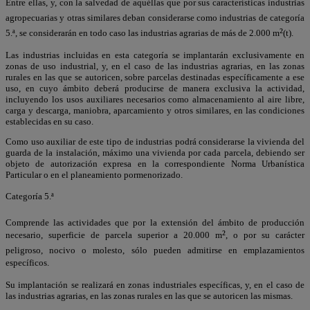
Entre ellas, y, con la salvedad de aquéllas que por sus características industrias
agropecuarias y otras similares deban considerarse como industrias de categoría
²
5.ª, se considerarán en todo caso las industrias agrarias de más de 2.000 m
(t).
Las industrias incluidas en esta categoría se implantarán exclusivamente en
zonas de uso industrial, y, en el caso de las industrias agrarias, en las zonas
rurales en las que se autoricen, sobre parcelas destinadas específicamente a ese
uso, en cuyo ámbito deberá producirse de manera exclusiva la actividad,
incluyendo los usos auxiliares necesarios como almacenamiento al aire libre,
carga y descarga, maniobra, aparcamiento y otros similares, en las condiciones
establecidas en su caso.
Como uso auxiliar de este tipo de industrias podrá considerarse la vivienda del
guarda de la instalación, máximo una vivienda por cada parcela, debiendo ser
objeto de autorización expresa en la correspondiente Norma Urbanística
Particular o en el planeamiento pormenorizado.
Categoría 5.ª
Comprende las actividades que por la extensión del ámbito de producción
²
necesario, superficie de parcela superior a 20.000 m
, o por su carácter
peligroso, nocivo o molesto, sólo pueden admitirse en emplazamientos
específicos.
Su implantación se realizará en zonas industriales específicas, y, en el caso de
las industrias agrarias, en las zonas rurales en las que se autoricen las mismas.