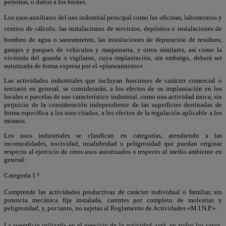
personas, o daños a los bienes.
Los usos auxiliares del uso industrial principal como las oficinas, laboratorios y
centros de cálculo, las instalaciones de servicios, depósitos e instalaciones de
bombeo de agua o saneamiento, las instalaciones de depuración de residuos,
garajes y parques de vehículos y maquinaria, y otros similares, así como la
vivienda del guarda o vigilante, cuya implantación, sin embargo, deberá ser
autorizada de forma expresa por el «planeamiento».
Las actividades industriales que incluyan funciones de carácter comercial o
terciario en general, se considerarán, a los efectos de su implantación en los
locales o parcelas de uso característico industrial, como una actividad única, sin
perjuicio de la consideración independiente de las superficies destinadas de
forma específica a los usos citados, a los efectos de la regulación aplicable a los
mismos.
Los usos industriales se clasifican en categorías, atendiendo a las
incomodidades, nocividad, insalubridad o peligrosidad que puedan originar
respecto al ejercicio de otros usos autorizados o respecto al medio ambiente en
general:
Categoría 1.ª
Comprende las actividades productivas de carácter individual o familiar, sin
potencia mecánica fija instalada, carentes por completo de molestias y
peligrosidad, y, por tanto, no sujetas al Reglamento de Actividades «M.I.N.P.».
La superficie utilizada en el ejercicio de la actividad, será, en todos los casos,