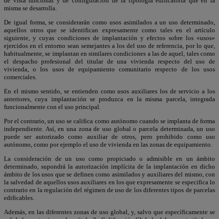
de vista funcional y de configuración de la tipología edificatoria que en la
misma se desarrolla.
De igual forma, se considerarán como usos asimilados a un uso determinado,
aquellos otros que se identifican expresamente como tales en el artículo
siguiente, y cuyas condiciones de implantación y efectos sobre los «usos»
ejercidos en el entorno sean semejantes a los del uso de referencia, por lo que,
habitualmente, se implantan en similares condiciones a las de aquel, tales como
el despacho profesional del titular de una vivienda respecto del uso de
vivienda, o los usos de equipamiento comunitario respecto de los usos
comerciales.
En el mismo sentido, se entienden como usos auxiliares los de servicio a los
anteriores, cuya implantación se produzca en la misma parcela, integrada
funcionalmente con el uso principal.
Por el contrario, un uso se califica como autónomo cuando se implanta de forma
independiente. Así, en una zona de uso global o parcela determinada, un uso
puede ser autorizado como auxiliar de otros, pero prohibido como uso
autónomo, como por ejemplo el uso de vivienda en las zonas de equipamiento.
La consideración de un uso como propiciado o admisible en un ámbito
determinado, supondrá la autorización implícita de la implantación en dicho
ámbito de los usos que se definen como asimilados y auxiliares del mismo, con
la salvedad de aquellos usos auxiliares en los que expresamente se especifica lo
contrario en la regulación del régimen de uso de los diferentes tipos de parcelas
edificables.
Además, en las diferentes zonas de uso global, y, salvo que específicamente se