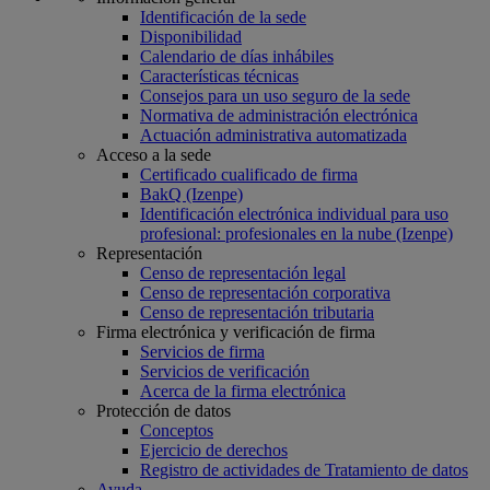
Identificación de la sede
Disponibilidad
Calendario de días inhábiles
Características técnicas
Consejos para un uso seguro de la sede
Normativa de administración electrónica
Actuación administrativa automatizada
Acceso a la sede
Certificado cualificado de firma
BakQ (Izenpe)
Identificación electrónica individual para uso
profesional: profesionales en la nube (Izenpe)
Representación
Censo de representación legal
Censo de representación corporativa
Censo de representación tributaria
Firma electrónica y verificación de firma
Servicios de firma
Servicios de verificación
Acerca de la firma electrónica
Protección de datos
Conceptos
Ejercicio de derechos
Registro de actividades de Tratamiento de datos
Ayuda