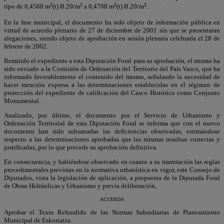
²
²
²
²
tipo de 0,4588 m
(t) B.20/m
a 0,4708 m
(t) B.20/m
.
En la fase municipal, el documento ha sido objeto de información pública en
virtud de acuerdo plenario de 27 de diciembre de 2001 sin que se presentaran
alegaciones, siendo objeto de aprobación en sesión plenaria celebrada el 28 de
febrero de 2002.
Remitido el expediente a esta Diputación Foral para su aprobación, el mismo ha
sido enviado a la Comisión de Ordenación del Territorio del País Vasco, que ha
informado favorablemente el contenido del mismo, señalando la necesidad de
hacer mención expresa a las determinaciones establecidas en el régimen de
protección del expediente de calificación del Casco Histórico como Conjunto
Monumental.
Analizado, por último, el documento por el Servicio de Urbanismo y
Ordenación Territorial de esta Diputación Foral se informa que con el nuevo
documento han sido subsanadas las deficiencias observadas, estimándose
respecto a las determinaciones aprobadas que las mismas resultan correctas y
justificadas, por lo que procede su aprobación definitiva.
En consecuencia, y habiéndose observado en cuanto a su tramitación las reglas
procedimentales previstas en la normativa urbanística en vigor, este Consejo de
Diputados, vista la legislación de aplicación, a propuesta de la Diputada Foral
de Obras Hidráulicas y Urbanismo y previa deliberación,
ACUERDA
Aprobar el Texto Refundido de las Normas Subsidiarias de Planeamiento
Municipal de Eskoriatza.