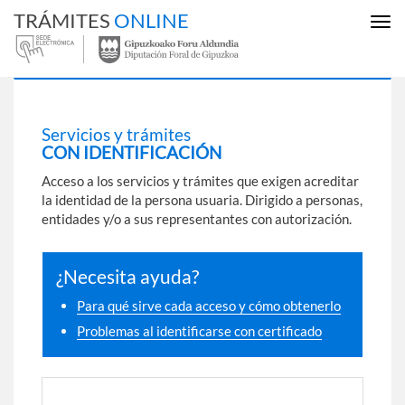
TRÁMITES
ONLINE
Mos
ocul
men
Servicios y trámites
CON IDENTIFICACIÓN
Acceso a los servicios y trámites que exigen acreditar
la identidad de la persona usuaria. Dirigido a personas,
entidades y/o a sus representantes con autorización.
¿Necesita ayuda?
Para qué sirve cada acceso y cómo obtenerlo
Problemas al identificarse con certificado
BakQ