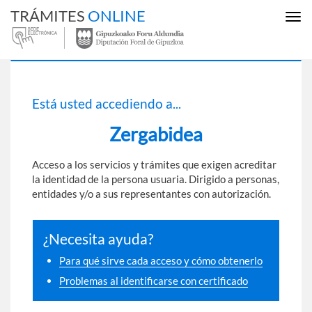
TRÁMITES
ONLINE
Mos
ocul
men
Está usted accediendo a...
Zergabidea
Acceso a los servicios y trámites que exigen acreditar
la identidad de la persona usuaria. Dirigido a personas,
entidades y/o a sus representantes con autorización.
¿Necesita ayuda?
Para qué sirve cada acceso y cómo obtenerlo
Problemas al identificarse con certificado