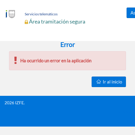
As
Servicios telemáticos
Área tramitación segura
Error
Ha ocurrido un error en la aplicación
Ir al inicio
2026 IZFE.
Mapa web
Accesibilidad